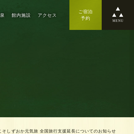
ご宿泊
温泉
館内施設
アクセス
予約
MENU
こそしずおか元気旅 全国旅行支援延長についてのお知らせ