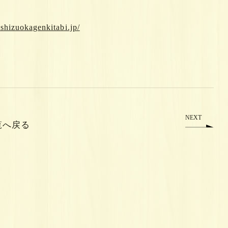
shizuokagenkitabi.jp/
NEXT
覧へ戻る