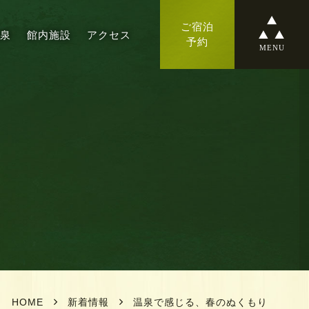
ご宿泊
温泉
館内施設
アクセス
予約
MENU
HOME
新着情報
温泉で感じる、春のぬくもり