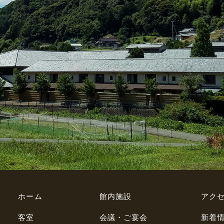
ホーム
館内施設
アク
客室
会議・ご宴会
新着