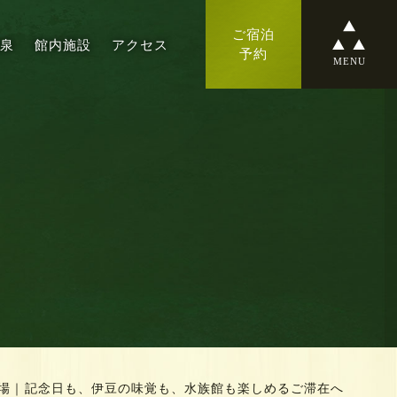
ご宿泊
温泉
館内施設
アクセス
予約
MENU
場｜記念日も、伊豆の味覚も、水族館も楽しめるご滞在へ