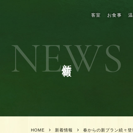
客室
お食事
NEWS
新着情報
HOME
新着情報
春からの新プラン続々登