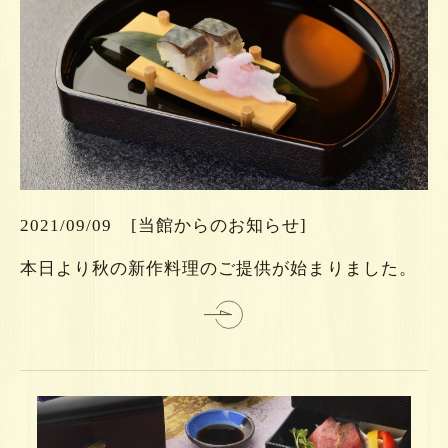
ら
ち
こ
は
2021/09/09
[当館からのお知らせ]
細
本日より秋の新作料理のご提供が始まりました。
詳