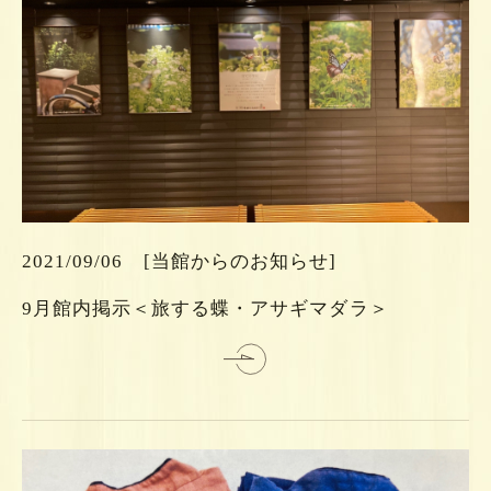
ら
ち
こ
は
2021/09/06
[当館からのお知らせ]
細
9月館内掲示＜旅する蝶・アサギマダラ＞
詳