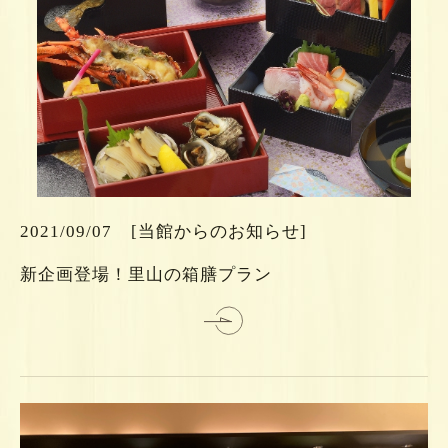
ら
ち
こ
は
2021/09/07
[当館からのお知らせ]
細
新企画登場！里山の箱膳プラン
詳