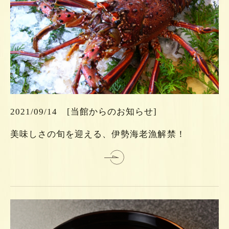
ら
ち
こ
は
2021/09/14
[当館からのお知らせ]
細
美味しさの旬を迎える、伊勢海老漁解禁！
詳