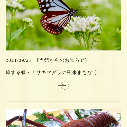
ら
ち
こ
は
2021/09/21
[当館からのお知らせ]
細
旅する蝶・アサギマダラの飛来まもなく！
詳