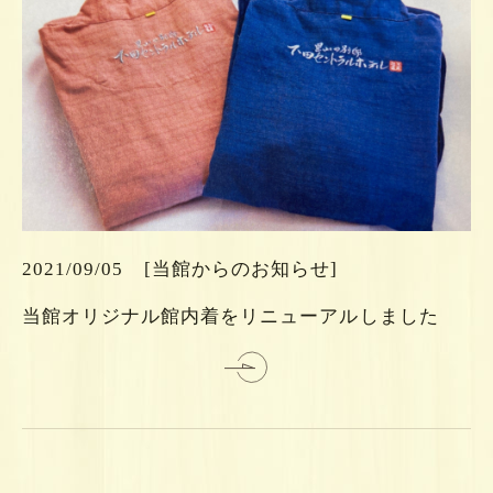
ら
ち
こ
は
2021/09/05
[当館からのお知らせ]
細
当館オリジナル館内着をリニューアルしました
詳