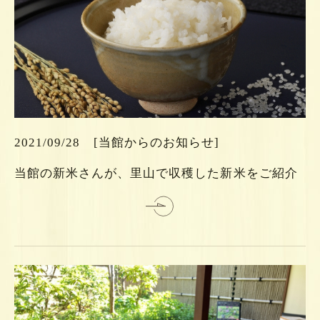
ら
ち
こ
は
2021/09/28
[当館からのお知らせ]
細
当館の新米さんが、里山で収穫した新米をご紹介
詳