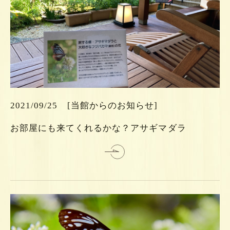
ら
ち
こ
は
2021/09/25
[当館からのお知らせ]
細
お部屋にも来てくれるかな？アサギマダラ
詳