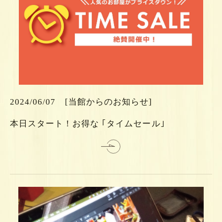
ら
ち
こ
は
2024/06/07
[当館からのお知らせ]
細
本日スタート！お得な ｢タイムセール｣
詳