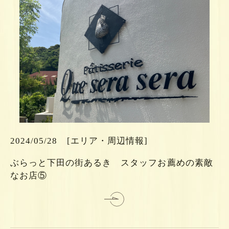
ら
ち
こ
2024/05/28
[エリア・周辺情報]
は
ぶらっと下田の街あるき スタッフお薦めの素敵
細
なお店⑤
詳