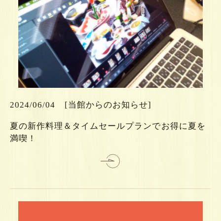
ら
ち
こ
2024/06/04
[当館からのお知らせ]
は
夏の新作料理＆タイムセールプランでお得に夏を
細
満喫！
詳