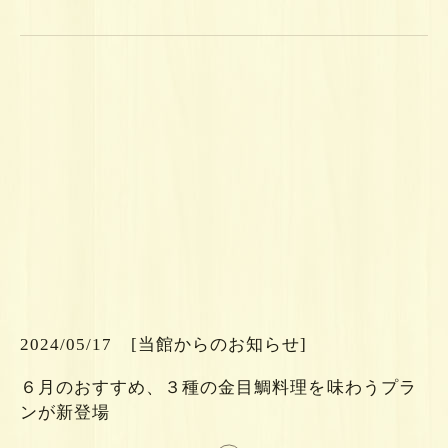
ら
ち
こ
2024/05/17
[当館からのお知らせ]
は
６月のおすすめ、３種の金目鯛料理を味わうプラ
細
ンが新登場
詳