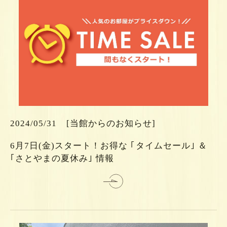
ら
ち
こ
2024/05/31
[当館からのお知らせ]
は
6月7日(金)スタート！お得な ｢タイムセール｣ ＆
細
｢さとやまの夏休み｣ 情報
詳