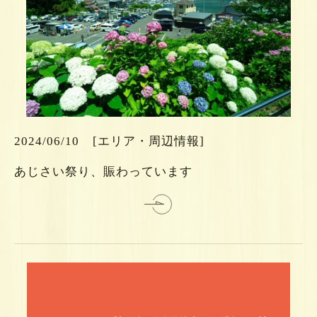
ら
ち
こ
は
2024/06/10
[エリア・周辺情報]
細
あじさい祭り、賑わっています
詳