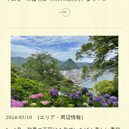
詳
ら
ち
こ
は
2024/05/10
[エリア・周辺情報]
細