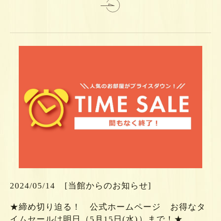
ら
ち
こ
2024/05/14
[当館からのお知らせ]
は
★締め切り迫る！ 公式ホームページ お得なタ
細
イムセールは明日（5月15日(水)）まで！★