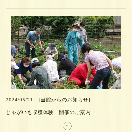
ら
ち
こ
は
2024/05/21
[当館からのお知らせ]
細
じゃがいも収穫体験 開催のご案内
詳